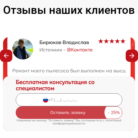
Отзывы наших клиентов
Бирюков Владислав
Нужна консультация?
Источник –
ВКонтакте
Закажите бесплатную консультацию
Ремонт моего пылесоса был выполнен на высшем пр
Бесплатная консультация со
специалистом
Оставить заявку
Нажимая на кнопку "Оставить заявку" Вы соглашаетесь c
политикой
конфиденциальности